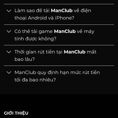
Làm sao để tải
ManClub
về điện
thoại Android và iPhone?
Có thể tải game
ManClub
về máy
tính được không?
Thời gian rút tiền tại
ManClub
mất
bao lâu?
ManClub quy định hạn mức rút tiền
tối đa bao nhiêu?
GIỚI THIỆU