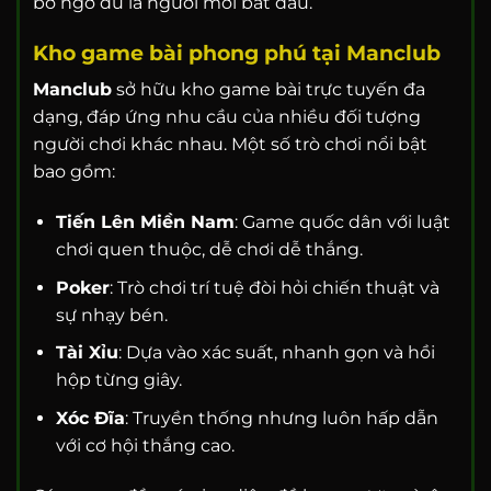
bỡ ngỡ dù là người mới bắt đầu.
Kho game bài phong phú tại
Manclub
Manclub
sở hữu kho game bài trực tuyến đa
dạng, đáp ứng nhu cầu của nhiều đối tượng
người chơi khác nhau. Một số trò chơi nổi bật
bao gồm:
Tiến Lên Miền Nam
: Game quốc dân với luật
chơi quen thuộc, dễ chơi dễ thắng.
Poker
: Trò chơi trí tuệ đòi hỏi chiến thuật và
sự nhạy bén.
Tài Xỉu
: Dựa vào xác suất, nhanh gọn và hồi
hộp từng giây.
Xóc Đĩa
: Truyền thống nhưng luôn hấp dẫn
với cơ hội thắng cao.