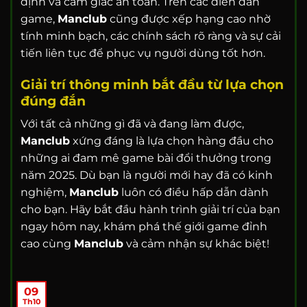
định và cảm giác an toàn. Trên các diễn đàn
game,
Manclub
cũng được xếp hạng cao nhờ
tính minh bạch, các chính sách rõ ràng và sự cải
tiến liên tục để phục vụ người dùng tốt hơn.
Giải trí thông minh bắt đầu từ lựa chọn
đúng đắn
Với tất cả những gì đã và đang làm được,
Manclub
xứng đáng là lựa chọn hàng đầu cho
những ai đam mê game bài đổi thưởng trong
năm 2025. Dù bạn là người mới hay đã có kinh
nghiệm,
Manclub
luôn có điều hấp dẫn dành
cho bạn. Hãy bắt đầu hành trình giải trí của bạn
ngay hôm nay, khám phá thế giới game đỉnh
cao cùng
Manclub
và cảm nhận sự khác biệt!
09
Th10