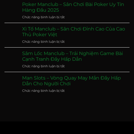
binh
Poker Manclub – Sân Chơi Bài Poker Uy Tín
Manclub
Hàng Đầu 2025
–
ở
Chức năng bình luận bị tắt
Sân
Poker
chơi
Manclub
trí
Xì Tố Manclub – Sân Chơi Đỉnh Cao Của Cao
–
tuệ
Thủ Poker Việt
Sân
đỉnh
ở
Chức năng bình luận bị tắt
Chơi
cao
Xì
Bài
2025
Tố
Poker
Sâm Lốc Manclub – Trải Nghiệm Game Bài
Manclub
Uy
Cạnh Tranh Đầy Hấp Dẫn
–
Tín
ở
Chức năng bình luận bị tắt
Sân
Hàng
Sâm
Chơi
Đầu
Lốc
Đỉnh
Man Slots – Vòng Quay May Mắn Đầy Hấp
2025
Manclub
Cao
Dẫn Cho Người Chơi
–
Của
ở
Chức năng bình luận bị tắt
Trải
Cao
Man
Nghiệm
Thủ
Slots
Game
Poker
–
Bài
Việt
Vòng
Cạnh
Quay
Tranh
May
Đầy
Mắn
Hấp
Đầy
Dẫn