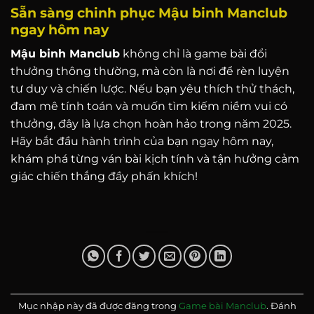
Sẵn sàng chinh phục Mậu binh Manclub
ngay hôm nay
Mậu binh Manclub
không chỉ là game bài đổi
thưởng thông thường, mà còn là nơi để rèn luyện
tư duy và chiến lược. Nếu bạn yêu thích thử thách,
đam mê tính toán và muốn tìm kiếm niềm vui có
thưởng, đây là lựa chọn hoàn hảo trong năm 2025.
Hãy bắt đầu hành trình của bạn ngay hôm nay,
khám phá từng ván bài kịch tính và tận hưởng cảm
giác chiến thắng đầy phấn khích!
Mục nhập này đã được đăng trong
Game bài Manclub
. Đánh