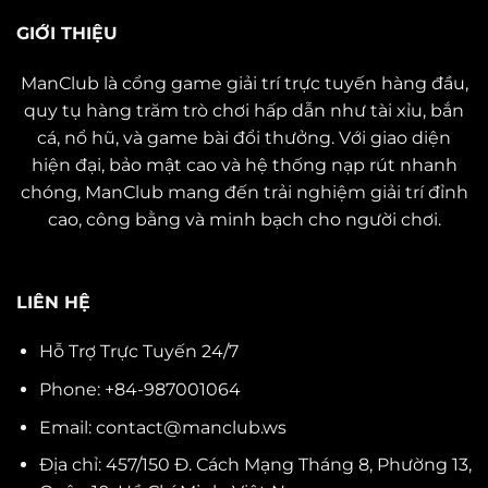
Hấp
Dẫn
GIỚI THIỆU
Cho
Người
ManClub
là cổng game giải trí trực tuyến hàng đầu,
Chơi
quy tụ hàng trăm trò chơi hấp dẫn như tài xỉu, bắn
cá, nổ hũ, và game bài đổi thưởng. Với giao diện
hiện đại, bảo mật cao và hệ thống nạp rút nhanh
chóng, ManClub mang đến trải nghiệm giải trí đỉnh
cao, công bằng và minh bạch cho người chơi.
LIÊN HỆ
Hỗ Trợ Trực Tuyến 24/7
Phone:
+84-987001064
Email:
contact@manclub.ws
Địa chỉ: 457/150 Đ. Cách Mạng Tháng 8, Phường 13,