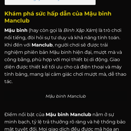
Khám phá sức hấp dẫn của Mậu binh
Manclub
Mậu binh
(hay còn gọi là
Binh Xập Xám
) là trò chơi
nổi tiếng, đòi hỏi sự tư duy và khả năng tính toán.
Khi đến với
Manclub
, người chơi sẽ được trải
nghiệm phiên bản Mậu binh hiện đại, mượt mà và
công bằng, phù hợp với mọi thiết bị di động. Giao
diện được thiết kế tối ưu cho cả điện thoại và máy
tính bảng, mang lại cảm giác chơi mượt mà, dễ thao
tác.
Mậu binh Manclub
Điểm nổi bật của
Mậu binh Manclub
nằm ở sự
minh bạch, tỷ lệ trả thưởng rõ ràng và hệ thống bảo
mật tuyệt đối. Mọi giao dịch đều được mã hóa an