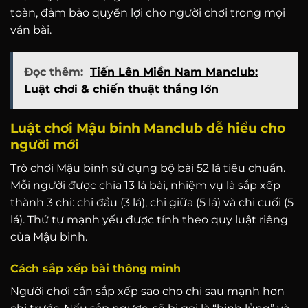
toàn, đảm bảo quyền lợi cho người chơi trong mọi
ván bài.
Đọc thêm:
Tiến Lên Miền Nam Manclub:
Luật chơi & chiến thuật thắng lớn
Luật chơi Mậu binh Manclub dễ hiểu cho
người mới
Trò chơi Mậu binh sử dụng bộ bài 52 lá tiêu chuẩn.
Mỗi người được chia 13 lá bài, nhiệm vụ là sắp xếp
thành 3 chi: chi đầu (3 lá), chi giữa (5 lá) và chi cuối (5
lá). Thứ tự mạnh yếu được tính theo quy luật riêng
của Mậu binh.
Cách sắp xếp bài thông minh
Người chơi cần sắp xếp sao cho chi sau mạnh hơn