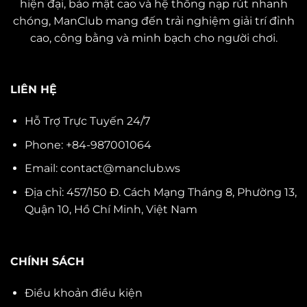
hiện đại, bảo mật cao và hệ thống nạp rút nhanh
chóng, ManClub mang đến trải nghiệm giải trí đỉnh
cao, công bằng và minh bạch cho người chơi.
LIÊN HỆ
Hỗ Trợ Trực Tuyến 24/7
Phone:
+84-987001064
Email:
contact@manclub.ws
Địa chỉ: 457/150 Đ. Cách Mạng Tháng 8, Phường 13,
Quận 10, Hồ Chí Minh, Việt Nam
CHÍNH SÁCH
Điều khoản điều kiện