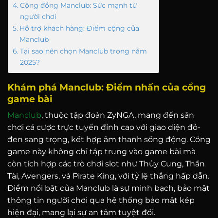
Cộng đồng Manclub: Sức mạnh từ
người chơi
Hỗ trợ khách hàng: Điểm cộng của
Manclub
Tại sao nên chọn Manclub trong năm
2025?
Khám phá Manclub: Điểm nhấn của cổng
game bài
Manclub
, thuộc tập đoàn ZyNGA, mang đến sân
chơi cá cược trực tuyến đỉnh cao với giao diện đỏ-
đen sang trọng, kết hợp âm thanh sống động. Cổng
game này không chỉ tập trung vào game bài mà
còn tích hợp các trò chơi slot như Thủy Cung, Thần
Tài, Avengers, và Pirate King, với tỷ lệ thắng hấp dẫn.
Điểm nổi bật của Manclub là sự minh bạch, bảo mật
thông tin người chơi qua hệ thống bảo mật kép
hiện đại, mang lại sự an tâm tuyệt đối.