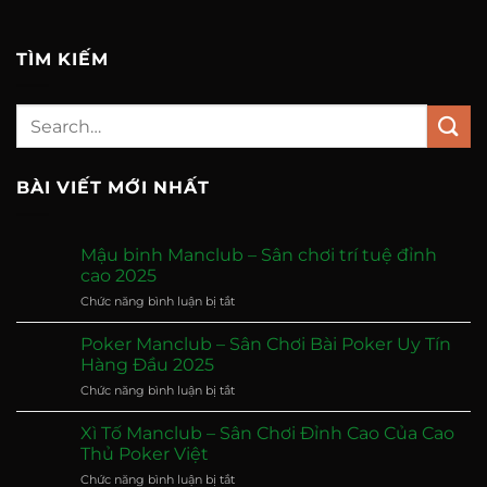
TÌM KIẾM
BÀI VIẾT MỚI NHẤT
Mậu binh Manclub – Sân chơi trí tuệ đỉnh
cao 2025
ở
Chức năng bình luận bị tắt
Mậu
binh
Poker Manclub – Sân Chơi Bài Poker Uy Tín
Manclub
Hàng Đầu 2025
–
ở
Chức năng bình luận bị tắt
Sân
Poker
chơi
Manclub
trí
Xì Tố Manclub – Sân Chơi Đỉnh Cao Của Cao
–
tuệ
Thủ Poker Việt
Sân
đỉnh
ở
Chức năng bình luận bị tắt
Chơi
cao