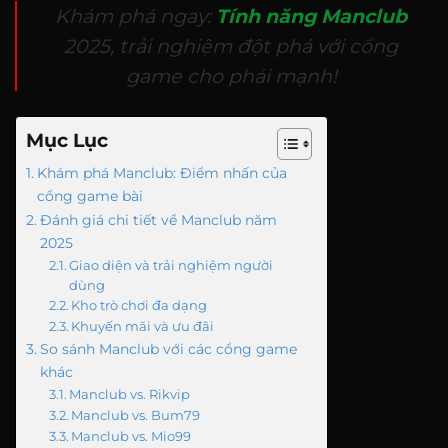
Khám phá ngay:
Tính năng Manclub
2025, trải nghiệm đột phá với cổng
game cho phái mạnh!
Mục Lục
Khám phá Manclub: Điểm nhấn của
cổng game bài
Đánh giá chi tiết về Manclub năm
2025
Giao diện và trải nghiệm người
dùng
Kho trò chơi đa dạng
Khuyến mãi và ưu đãi
So sánh Manclub với các cổng game
khác
Manclub vs. Rikvip
Manclub vs. Bum79
Manclub vs. Mio99