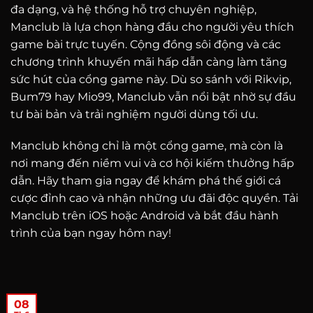
đa dạng, và hệ thống hỗ trợ chuyên nghiệp,
Manclub là lựa chọn hàng đầu cho người yêu thích
game bài trực tuyến. Cộng đồng sôi động và các
chương trình khuyến mãi hấp dẫn càng làm tăng
sức hút của cổng game này. Dù so sánh với Rikvip,
Bum79 hay Mio99, Manclub vẫn nổi bật nhờ sự đầu
tư bài bản và trải nghiệm người dùng tối ưu.
Manclub không chỉ là một cổng game, mà còn là
nơi mang đến niềm vui và cơ hội kiếm thưởng hấp
dẫn. Hãy tham gia ngay để khám phá thế giới cá
cược đỉnh cao và nhận những ưu đãi độc quyền. Tải
Manclub trên iOS hoặc Android và bắt đầu hành
trình của bạn ngay hôm nay!
08