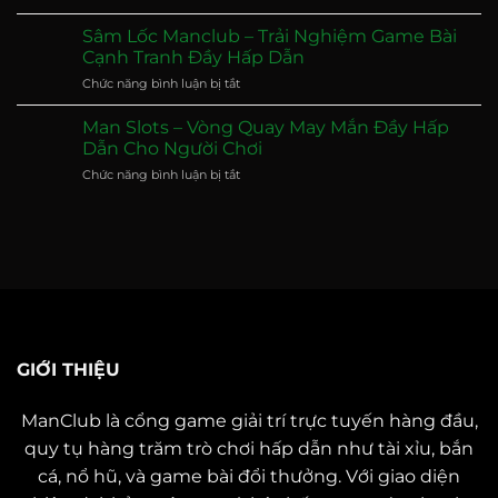
Xì
Bài
2025
Tố
Poker
Sâm Lốc Manclub – Trải Nghiệm Game Bài
Manclub
Uy
Cạnh Tranh Đầy Hấp Dẫn
–
Tín
ở
Chức năng bình luận bị tắt
Sân
Hàng
Sâm
Chơi
Đầu
Lốc
Đỉnh
Man Slots – Vòng Quay May Mắn Đầy Hấp
2025
Manclub
Cao
Dẫn Cho Người Chơi
–
Của
ở
Chức năng bình luận bị tắt
Trải
Cao
Man
Nghiệm
Thủ
Slots
Game
Poker
–
Bài
Việt
Vòng
Cạnh
Quay
Tranh
May
Đầy
Mắn
Hấp
Đầy
Dẫn
Hấp
Dẫn
GIỚI THIỆU
Cho
Người
ManClub
là cổng game giải trí trực tuyến hàng đầu,
Chơi
quy tụ hàng trăm trò chơi hấp dẫn như tài xỉu, bắn
cá, nổ hũ, và game bài đổi thưởng. Với giao diện