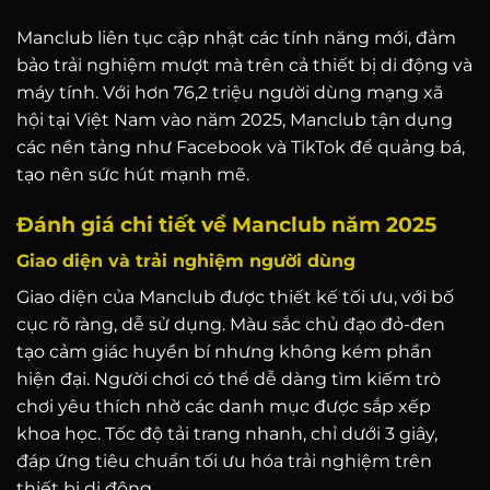
Manclub liên tục cập nhật các tính năng mới, đảm
bảo trải nghiệm mượt mà trên cả thiết bị di động và
máy tính. Với hơn 76,2 triệu người dùng mạng xã
hội tại Việt Nam vào năm 2025, Manclub tận dụng
các nền tảng như Facebook và TikTok để quảng bá,
tạo nên sức hút mạnh mẽ.
Đánh giá chi tiết về Manclub năm 2025
Giao diện và trải nghiệm người dùng
Giao diện của Manclub được thiết kế tối ưu, với bố
cục rõ ràng, dễ sử dụng. Màu sắc chủ đạo đỏ-đen
tạo cảm giác huyền bí nhưng không kém phần
hiện đại. Người chơi có thể dễ dàng tìm kiếm trò
chơi yêu thích nhờ các danh mục được sắp xếp
khoa học. Tốc độ tải trang nhanh, chỉ dưới 3 giây,
đáp ứng tiêu chuẩn tối ưu hóa trải nghiệm trên
thiết bị di động.