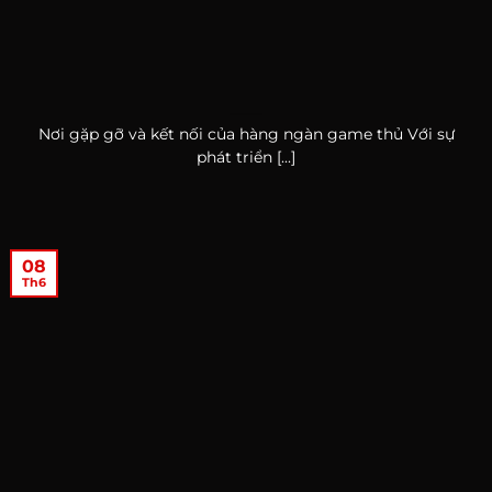
Nơi gặp gỡ và kết nối của hàng ngàn game thủ Với sự
phát triển [...]
08
Th6