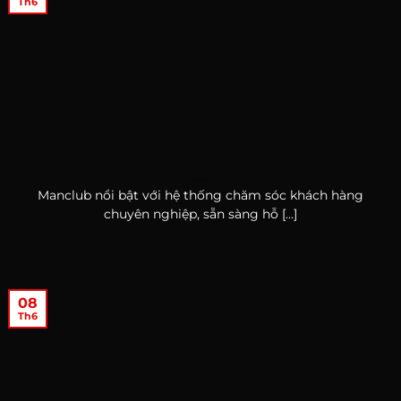
Th6
Manclub nổi bật với hệ thống chăm sóc khách hàng
chuyên nghiệp, sẵn sàng hỗ [...]
08
Th6