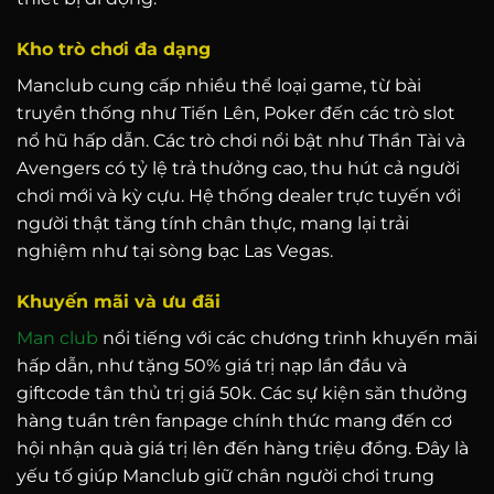
Kho trò chơi đa dạng
Manclub cung cấp nhiều thể loại game, từ bài
truyền thống như Tiến Lên, Poker đến các trò slot
nổ hũ hấp dẫn. Các trò chơi nổi bật như Thần Tài và
Avengers có tỷ lệ trả thưởng cao, thu hút cả người
chơi mới và kỳ cựu. Hệ thống dealer trực tuyến với
người thật tăng tính chân thực, mang lại trải
nghiệm như tại sòng bạc Las Vegas.
Khuyến mãi và ưu đãi
Man club
nổi tiếng với các chương trình khuyến mãi
hấp dẫn, như tặng 50% giá trị nạp lần đầu và
giftcode tân thủ trị giá 50k. Các sự kiện săn thưởng
hàng tuần trên fanpage chính thức mang đến cơ
hội nhận quà giá trị lên đến hàng triệu đồng. Đây là
yếu tố giúp Manclub giữ chân người chơi trung