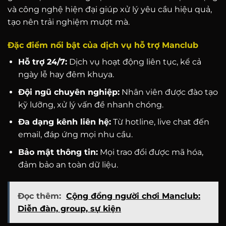
và công nghệ hiện đại giúp xử lý yêu cầu hiệu quả,
tạo nên trải nghiệm mượt mà.
Đặc điểm nổi bật của dịch vụ hỗ trợ Manclub
Hỗ trợ 24/7:
Dịch vụ hoạt động liên tục, kể cả
ngày lễ hay đêm khuya.
Đội ngũ chuyên nghiệp:
Nhân viên được đào tạo
kỹ lưỡng, xử lý vấn đề nhanh chóng.
Đa dạng kênh liên hệ:
Từ hotline, live chat đến
email, đáp ứng mọi nhu cầu.
Bảo mật thông tin:
Mọi trao đổi được mã hóa,
đảm bảo an toàn dữ liệu.
Đọc thêm:
Cộng đồng người chơi Manclub:
Diễn đàn, group, sự kiện