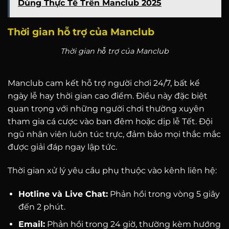
Dùng Thực Tế Trên Manclub 2025
Thời gian hỗ trợ của Manclub
Thời gian hỗ trợ của Manclub
Manclub cam kết hỗ trợ người chơi 24/7, bất kể
ngày lễ hay thời gian cao điểm. Điều này đặc biệt
quan trọng với những người chơi thường xuyên
tham gia cá cược vào ban đêm hoặc dịp lễ Tết. Đội
ngũ nhân viên luôn túc trực, đảm bảo mọi thắc mắc
được giải đáp ngay lập tức.
Thời gian xử lý yêu cầu phụ thuộc vào kênh liên hệ:
Hotline và Live Chat:
Phản hồi trong vòng 5 giây
đến 2 phút.
Email:
Phản hồi trong 24 giờ, thường kèm hướng