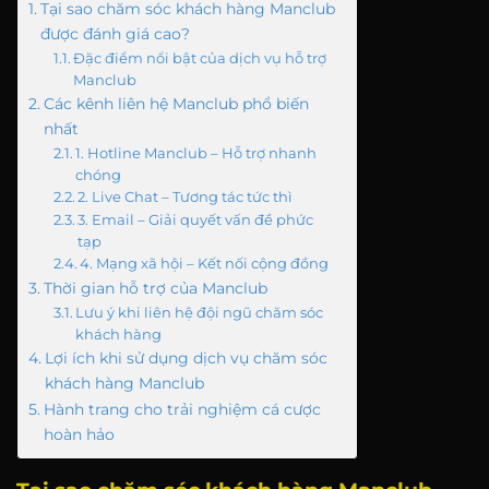
Tại sao chăm sóc khách hàng Manclub
được đánh giá cao?
Đặc điểm nổi bật của dịch vụ hỗ trợ
Manclub
Các kênh liên hệ Manclub phổ biến
nhất
1. Hotline Manclub – Hỗ trợ nhanh
chóng
2. Live Chat – Tương tác tức thì
3. Email – Giải quyết vấn đề phức
tạp
4. Mạng xã hội – Kết nối cộng đồng
Thời gian hỗ trợ của Manclub
Lưu ý khi liên hệ đội ngũ chăm sóc
khách hàng
Lợi ích khi sử dụng dịch vụ chăm sóc
khách hàng Manclub
Hành trang cho trải nghiệm cá cược
hoàn hảo