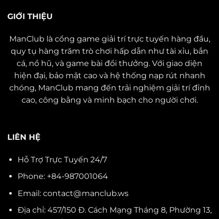
Hấp
Dẫn
GIỚI THIỆU
Cho
Người
ManClub
là cổng game giải trí trực tuyến hàng đầu,
Chơi
quy tụ hàng trăm trò chơi hấp dẫn như tài xỉu, bắn
cá, nổ hũ, và game bài đổi thưởng. Với giao diện
hiện đại, bảo mật cao và hệ thống nạp rút nhanh
chóng, ManClub mang đến trải nghiệm giải trí đỉnh
cao, công bằng và minh bạch cho người chơi.
LIÊN HỆ
Hỗ Trợ Trực Tuyến 24/7
Phone:
+84-987001064
Email:
contact@manclub.ws
Địa chỉ: 457/150 Đ. Cách Mạng Tháng 8, Phường 13,