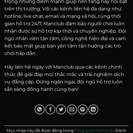
trong những điểm mạnh giúp nền tảng này nổi bật
trên thị trường. Với các kênh liên hệ đa dạng như
hotline, live chat, email và mạng xã hội, cùng thời
gian hỗ trợ 24/7, Manclub đảm bảo người chơi luôn
nhận được sự hỗ trợ kịp thời và chuyên nghiệp. Đội
ngũ nhân viên tận tâm, công nghệ hiện đại và cam
kết bảo mật giúp bạn yên tâm tận hưởng các trò
chơi hấp dẫn.
Hãy liên hệ ngay với Manclub qua các kênh chính
thức để giải đáp mọi thắc mắc và trải nghiệm dịch
vụ đẳng cấp. Đừng ngần ngại, đội ngũ hỗ trợ luôn
sẵn sàng đồng hành cùng bạn!
Mục nhập này đã được đăng trong
Tổng quan Manclub
. Đánh